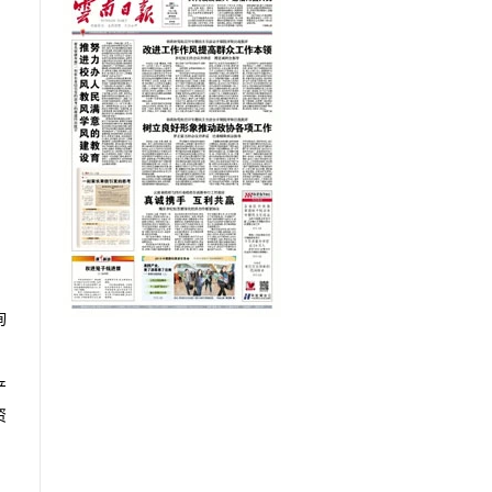
询
产
资