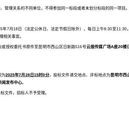
控股、管理关系的不同单位，不得参加同一标段或者未划分标段的同一项目
025年7月18日（法定公休日、法定节假日除外），每日上午8:30至11:30
）办理相关事宜。
信或授权委托书原件至昆明市西山区日新路516号
云报传媒广场A座20楼
间为
2025年7月28日15时0分
，投标文件递交地点、评标地点为
昆明市西
新闻发布中心
。
投标文件，招标人不予受理。