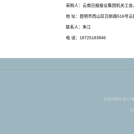
采购人：云南日报报业集团机关工会
地 址：昆明市西山区日新路516号
联系人：朱江
电 话：18725183846
云南日报网
滇ICP备
云