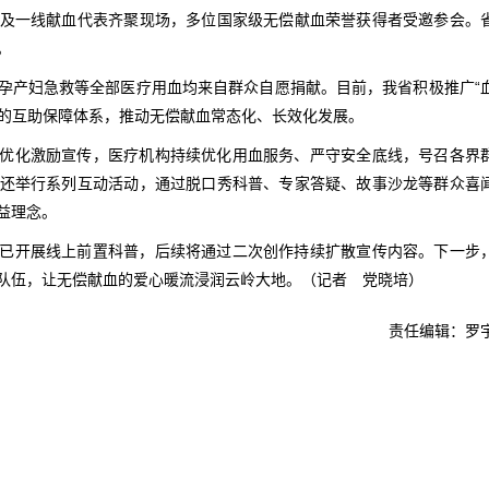
及一线献血代表齐聚现场，多位国家级无偿献血荣誉获得者受邀参会。
。
孕产妇急救等全部医疗用血均来自群众自愿捐献。目前，我省积极推广“
”的互助保障体系，推动无偿献血常态化、长效化发展。
优化激励宣传，医疗机构持续优化用血服务、严守安全底线，号召各界
还举行系列互动活动，通过脱口秀科普、专家答疑、故事沙龙等群众喜
益理念。
已开展线上前置科普，后续将通过二次创作持续扩散宣传内容。下一步
队伍，让无偿献血的爱心暖流浸润云岭大地。（记者 党晓培）
责任编辑：罗