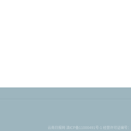
云南日报网
滇ICP备11000491号-1
经营许可证编号：滇B-2-4-