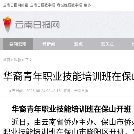
云南日报网邮箱
云南日报数字报
春城晚报数字报
更多
首页
>
科教
> 正文
华裔青年职业技能培训班在保
发布时间：2026-06-24 08:48:16 来源：
云南日报
华裔青年职业技能培训班在保山开班
近日，由云南省侨办主办、保山市侨办
职业技能培训班在保山市隆阳区开班。