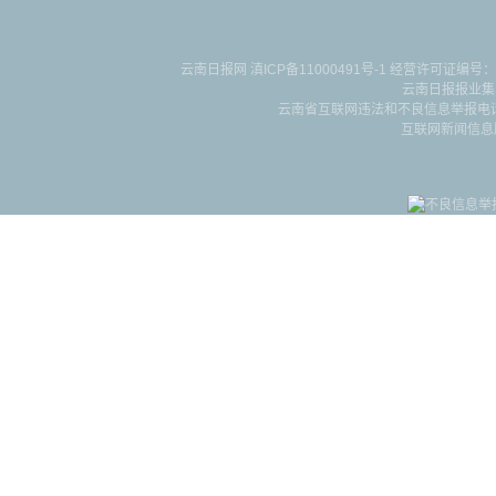
云南日报网
滇ICP备11000491号-1
经营许可证编号：滇B-2-4-
云南日报报业集
云南省互联网违法和不良信息举报电话：087
互联网新闻信息服