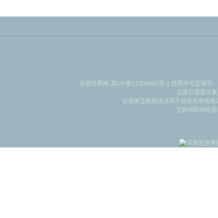
云南日报网
滇ICP备11000491号-1
经营许可证编号：滇B-2-4-
云南日报报业集
云南省互联网违法和不良信息举报电话：087
互联网新闻信息服