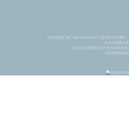
云南日报网
滇ICP备11000491号-1
经营许可证编号：滇B-2-4-
云南日报报业集
云南省互联网违法和不良信息举报电话：087
互联网新闻信息服