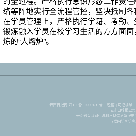
的全过程。严格执行意识形态工作责任
络等阵地实行全流程管控，坚决抵制各
在学员管理上，严格执行学籍、考勤、
锻炼融入学员在校学习生活的方方面面
炼的“大熔炉”。
云南日报网
滇ICP备11000491号-1
经营许可证编号：滇B-2-4-
云南日报报业集
云南省互联网违法和不良信息举报电话：087
互联网新闻信息服