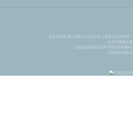
云南日报网
滇ICP备11000491号-1
经营许可证编号：滇B-2-4-
云南日报报业集
云南省互联网违法和不良信息举报电话：087
互联网新闻信息服