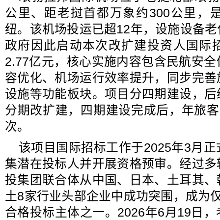
公里、距老挝首都万象约300公里，
纽。该机场投运已超12年，设施设备
政府因此启动本次改扩建投资人国际
2.77亿元，核心实施内容包含民航安
容优化、机场运行效率提升，同步完善
设施等功能板块。项目分四期建设，后
分期改扩建，四期建设完成后，年旅客
次。
该项目国际招标工作于2025年3月
集潜在投标人并开展资格预审。经过多
投集团联合体从中国、日本、土耳其、
土8家行业头部企业中成功突围，成为
合格投标主体之一。2026年6月19日