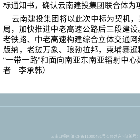
标通知书，确认云南建投集团联合体为
云南建投集团将以此次中标为契机，
局，加快推进中老高速公路后三段建设
老铁路、中老高速构建综合立体交通网
版纳，老挝万象、琅勃拉邦，柬埔寨暹
“一带一路”和面向南亚东南亚辐射中
者 李承韩）
云南日报网
滇ICP备11000491号-1
经营许可证编号：滇B-2-4-