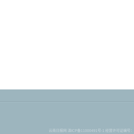
云南日报网
滇ICP备11000491号-1
经营许可证编号：滇B-2-4-