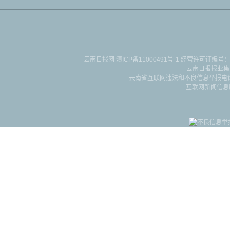
云南日报网
滇ICP备11000491号-1
经营许可证编号：滇B-2-4-
云南日报报业集
云南省互联网违法和不良信息举报电话：087
互联网新闻信息服