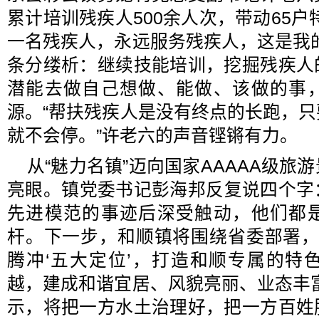
累计培训残疾人500余人次，带动65户
一名残疾人，永远服务残疾人，这是我
条分缕析：继续技能培训，挖掘残疾人
潜能去做自己想做、能做、该做的事
源。“帮扶残疾人是没有终点的长跑，
就不会停。”许老六的声音铿锵有力。
从“魅力名镇”迈向国家AAAAA级旅
亮眼。镇党委书记彭海邦反复说四个字：
先进模范的事迹后深受触动，他们都
杆。下一步，和顺镇将围绕省委部署，
腾冲‘五大定位’，打造和顺专属的特
越，建成和谐宜居、风貌亮丽、业态丰
示，将把一方水土治理好，把一方百姓