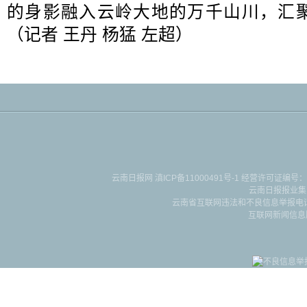
的身影融入云岭大地的万千山川，汇
（记者 王丹 杨猛 左超
）
云南日报网
滇ICP备11000491号-1
经营许可证编号：滇B-2-4-
云南日报报业集
云南省互联网违法和不良信息举报电话：087
互联网新闻信息服