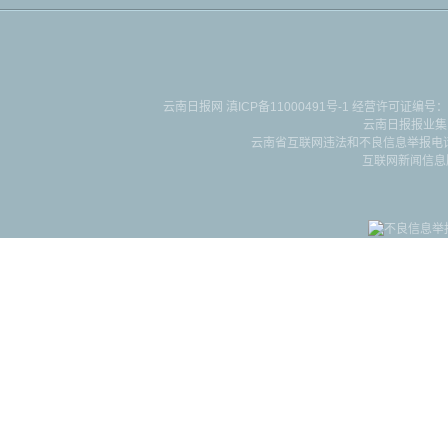
云南日报网
滇ICP备11000491号-1
经营许可证编号：滇B-2-4-
云南日报报业集
云南省互联网违法和不良信息举报电话：087
互联网新闻信息服