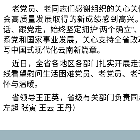
老党员、老同志们感谢组织的关心关
会高质量发展取得的新成绩感到高兴
话、跟党走，始终坚定拥护“两个确立”、
系党和国家事业发展，关心支持全省改
写中国式现代化云南新篇章。
近日，全省各地区各部门扎实开展走
线看望慰问生活困难党员、老党员、老
怀与温暖。
省领导王正英，省级有关部门负责同
左超 张寅 王云 王丹）