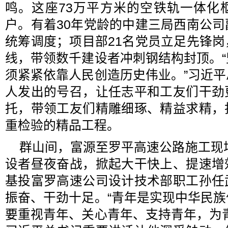
鸣。这座73万平方米的空铁轨一体化
户。有着30年党龄的中建三局西南公
统筹调度；项目部21名党员立足先锋
线，带领数千建设者冲刺钢结构封顶。
须紧紧依靠人民创造历史伟业。”习近
人发出的号召，让任志平和工友们干劲
托，带领工友们精雕细琢、精益求精，
重检验的精品工程。
群山间，富源至罗平高速公路施工现场
设者昼夜奋战，掀起大干快上、提速增
基投富罗高速公司设计技术部职工孙任
振奋、干劲十足。“青年是实现中华民
要重视青年、关心青年、支持青年，为