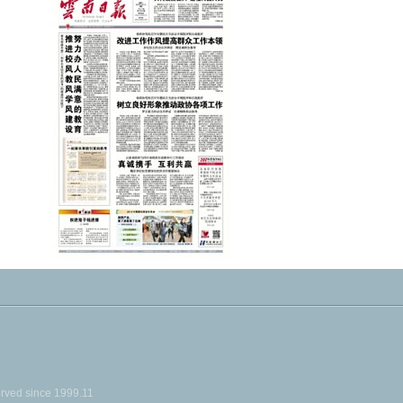
ed since 1999.11