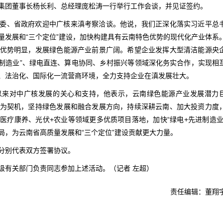
集团董事长杨长利、总经理庞松涛一行举行工作会谈，并见证签约。
委、省政府欢迎中广核来滇考察洽谈。他说，我们正深化落实习近平总
量发展和“三个定位”建设，加快构建具有云南特色优势的现代化产业体系
优势明显，发展绿色能源产业前景广阔。希望企业发挥大型清洁能源央
进制造业”、绿电直连、算电协同、乡村振兴等领域深化务实合作，实现相
、法治化、国际化一流营商环境，全力支持企业在滇发展壮大。
以来对中广核发展的关心和支持，他表示，云南绿色能源产业发展潜力
为契机，坚持绿色发展和融合发展方向，持续深耕云南、加大投资力度
医疗康养、光伏+农业等领域更多优质项目落地，加快“绿电+先进制造业
局，为云南省高质量发展和“三个定位”建设贡献更大力量。
分别代表双方签署协议。
级有关部门负责同志参加上述活动。（记者 左超）
责任编辑：董翔