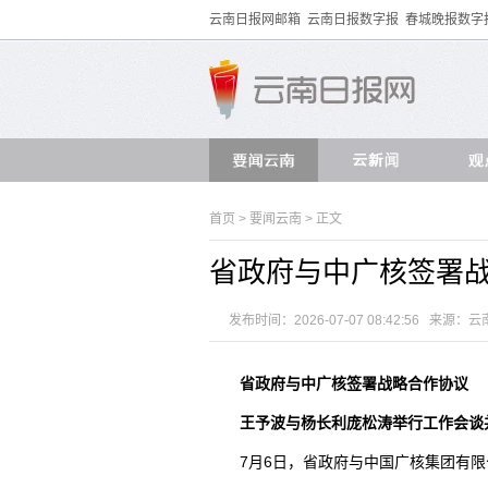
云南日报网邮箱
云南日报数字报
春城晚报数字
首页
>
要闻云南
> 正文
省政府与中广核签署
发布时间：2026-07-07 08:42:56 来源：
云
省政府与中广核签署战略合作协议
王予波与杨长利庞松涛举行工作会谈
7月6日，省政府与中国广核集团有限