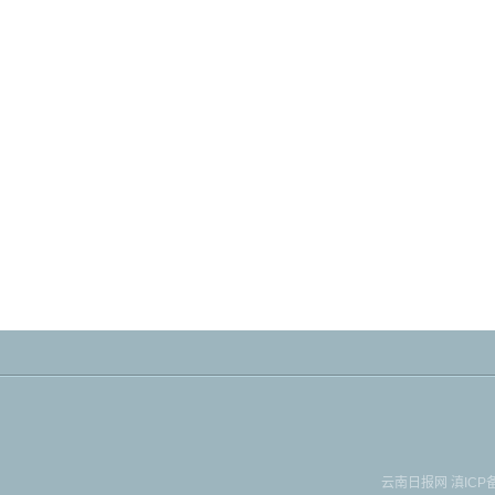
云南日报网
滇ICP备