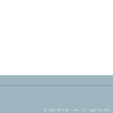
云南日报网
滇ICP备11000491号-1
经营许可证编号：滇B-2-4-