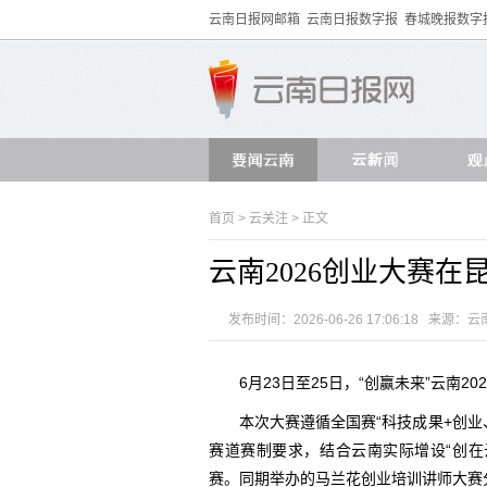
云南日报网邮箱
云南日报数字报
春城晚报数字
首页
>
云关注
> 正文
云南2026创业大赛在
发布时间：2026-06-26 17:06:18 来源：
云
6月23日至25日，“创赢未来”云南2
本次大赛遵循全国赛“科技成果+创业
赛道赛制要求，结合云南实际增设“创在云
赛。同期举办的马兰花创业培训讲师大赛