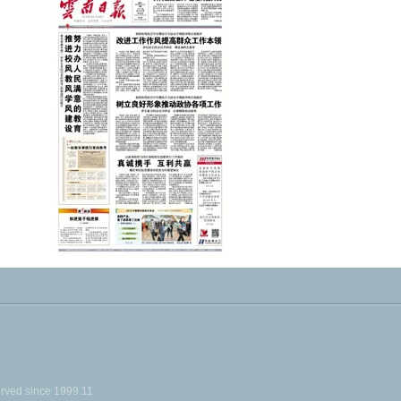
ed since 1999.11