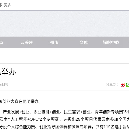
报
更多
昆举办
南日报
分享到：
026创业大赛在昆明举办。
、产业发展+创业、职业技能+创业、民生需求+创业、青年创新专项赛”5
南”“人工智能+OPC”2个专项赛，选拔出25个项目代表云南参加全国
分设个人综合能力赛、创业指导团体赛和微课专项赛，共有119名选手晋