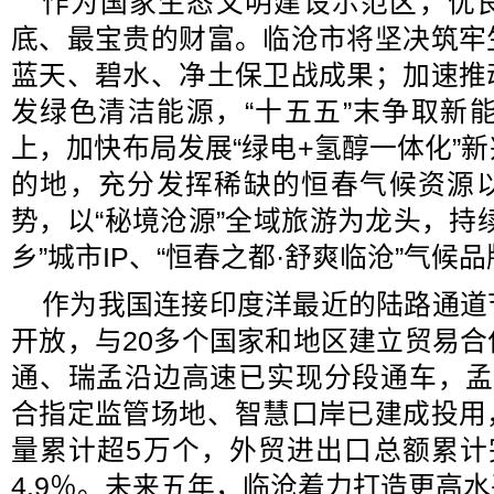
作为国家生态文明建设示范区，优
底、最宝贵的财富。临沧市将坚决筑牢
蓝天、碧水、净土保卫战成果；加速推
发绿色清洁能源，“十五五”末争取新能
上，加快布局发展“绿电+氢醇一体化”
的地，充分发挥稀缺的恒春气候资源
势，以“秘境沧源”全域旅游为龙头，持
乡”城市IP、“恒春之都·舒爽临沧”气候
作为我国连接印度洋最近的陆路通道
开放，与20多个国家和地区建立贸易
通、瑞孟沿边高速已实现分段通车，孟
合指定监管场地、智慧口岸已建成投用
量累计超5万个，外贸进出口总额累计
4.9％。未来五年，临沧着力打造更高