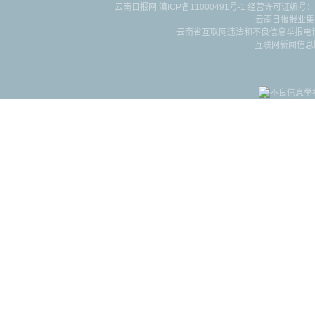
云南日报网
滇ICP备11000491号-1
经营许可证编号：滇B-2-4-
云南日报报业集
云南省互联网违法和不良信息举报电话：087
互联网新闻信息服