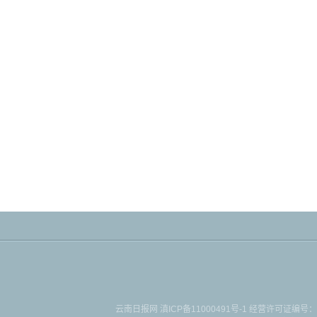
云南日报网
滇ICP备11000491号-1
经营许可证编号：滇B-2-4-