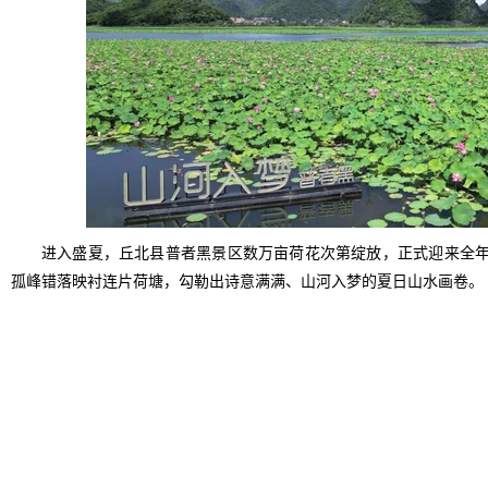
进入盛夏，丘北县普者黑景区数万亩荷花次第绽放，正式迎来全
孤峰错落映衬连片荷塘，勾勒出诗意满满、山河入梦的夏日山水画卷。