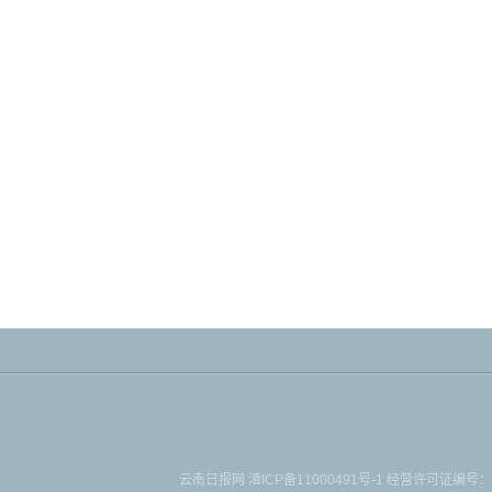
云南日报网
滇ICP备11000491号-1
经营许可证编号：滇B-2-4-