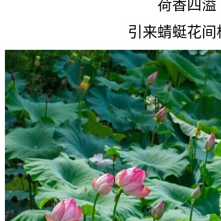
荷香四溢
引来蜻蜓花间