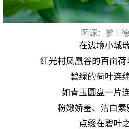
图源：掌上
在边境小城
红光村凤凰谷的百亩荷
碧绿的荷叶连
如青玉圆盘一片
粉嫩娇羞、洁白素
点缀在碧叶