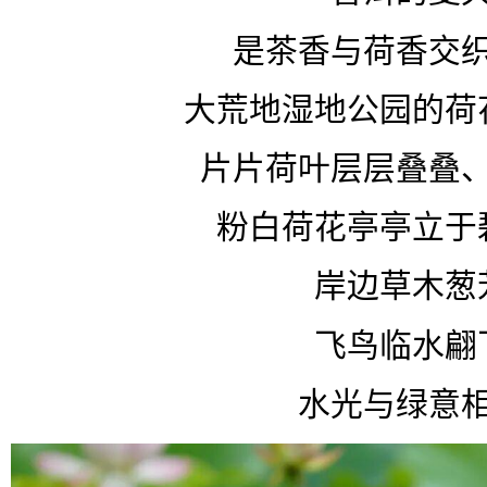
是茶香与荷香交
大荒地湿地公园的荷
片片荷叶层层叠叠
粉白荷花亭亭立于
岸边草木葱
飞鸟临水翩
水光与绿意