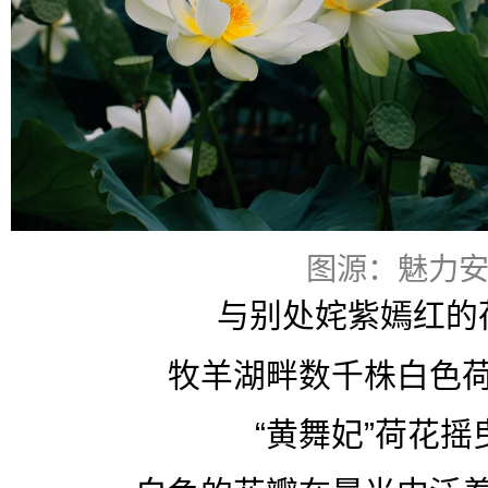
图源：魅力
与别处姹紫嫣红的
牧羊湖畔数千株白色
“黄舞妃”荷花摇