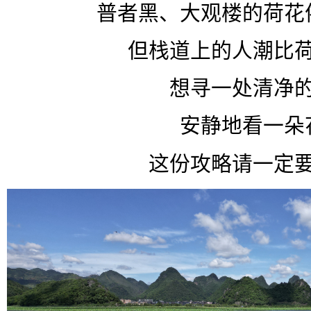
普者黑、大观楼的荷花
但栈道上的人潮比
想寻一处清净
安静地看一朵
这份攻略请一定