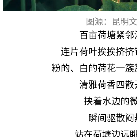
图源：昆明
百亩荷塘紧邻
连片荷叶挨挨挤挤
粉的、白的荷花一簇
清雅荷香四散
挟着水边的
瞬间驱散闷
站在荷塘边远