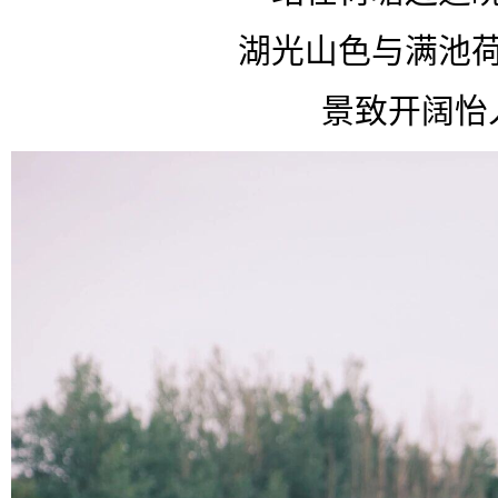
湖光山色与满池
景致开阔怡