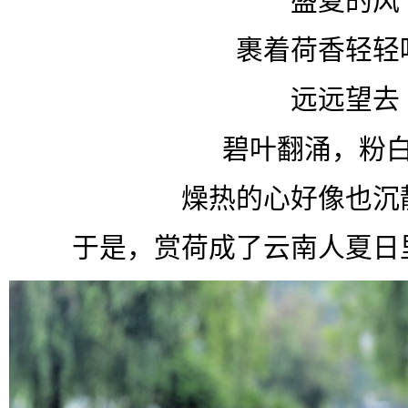
盛夏的风
裹着荷香轻轻
远远望去
碧叶翻涌，粉
燥热的心好像也沉
于是，赏荷成了云南人夏日