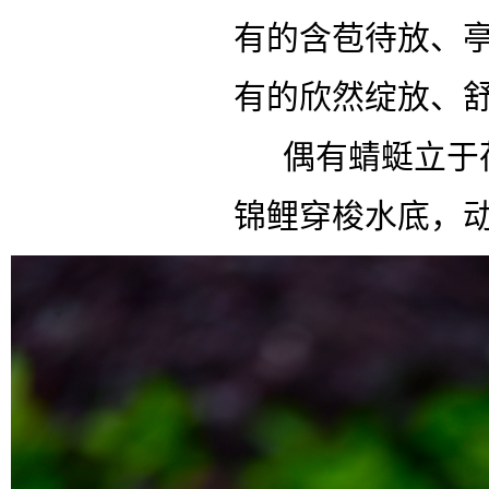
有的含苞待放、
有的欣然绽放、
偶有蜻蜓立于
锦鲤穿梭水底，