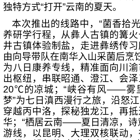
独特方式“打开”云南的夏天。
本次推出的线路中，“菌香拾光
养研学行程，从彝人古镇的篝火
井古镇体验制盐，走进彝绣传习
由向导带队在南华入山采菌后烹饪
为八日康养专线，精准面向川渝
出枢纽，串联昭通、澄江、会泽
20℃的凉城；“峡谷有风——
梦”为七日滇西漫行之旅，沿怒
穿越丙中洛，探秘独龙江，再抵
华；“栖居云南——夏日清凉，诗
游线，以昆明、大理双核联动，