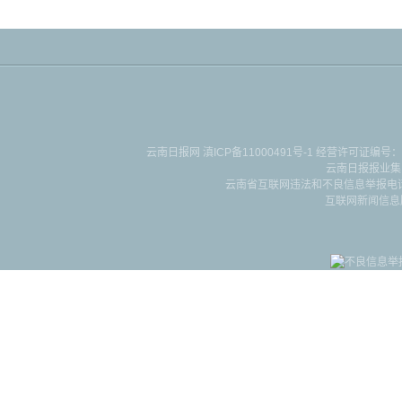
云南日报网
滇ICP备11000491号-1
经营许可证编号：滇B-2-4-
云南日报报业集
云南省互联网违法和不良信息举报电话：087
互联网新闻信息服