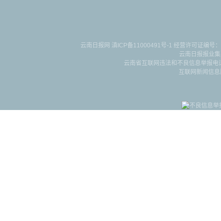
云南日报网
滇ICP备11000491号-1
经营许可证编号：滇B-2-4-
云南日报报业集
云南省互联网违法和不良信息举报电话：087
互联网新闻信息服