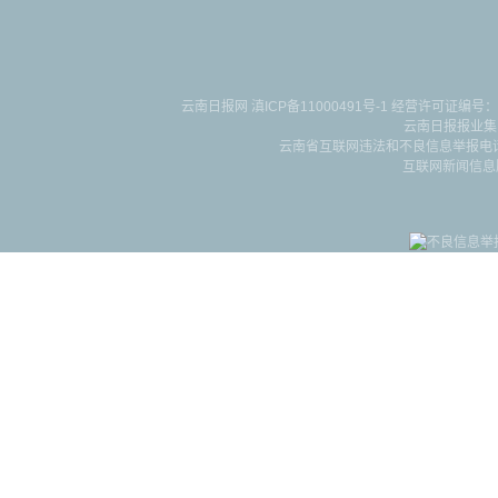
云南日报网
滇ICP备11000491号-1
经营许可证编号：滇B-2-4-
云南日报报业集
云南省互联网违法和不良信息举报电话：087
互联网新闻信息服