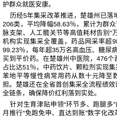
护群众就医安康。
历经5年集采改革推进，楚雄州已落地
206类，平均降幅58.63％，累计为群
脉支架、人工髋关节等高值耗材告别“
机构实现集采全覆盖，药品网采率超9
99.23％，每年超35万名高血压、糖尿
买到平价药。在楚雄州中医院，476
占比达51％，中药饮片、颗粒剂实现
苯地平等慢性病常用药从数十元降至
担。楚雄还在全省首创集采全流程绩效
全链条，确保降价红利落到实处。
针对生育津贴申领“环节多、跑腿多”的
月推行“免跑免申、直达到账”数字化