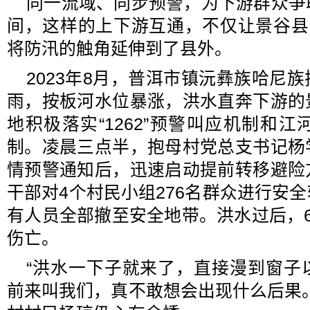
同一流域、同步预警，为下游群众争
间，这样的上下游互通，不仅让景谷县
将防汛的触角延伸到了县外。
2023年8月，普洱市镇沅彝族哈尼
雨，按板河水位暴涨，洪水直奔下游的
地积极落实“1262”预警叫应机制和
制。凌晨三点半，抱母村党总支书记杨
情预警通知后，迅速启动提前转移避险
干部对4个村民小组276名群众进行安
有人员全部撤至安全地带。洪水过后，
伤亡。
“洪水一下子就来了，直接漫到窗子
前来叫我们，真不敢想会出现什么后果