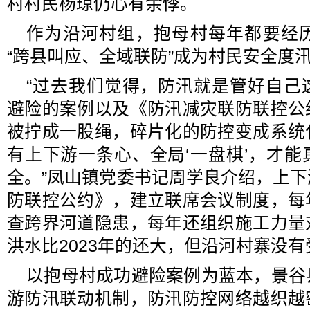
村村民杨琼仍心有余悸。
作为沿河村组，抱母村每年都要经
“跨县叫应、全域联防”成为村民安全度
“过去我们觉得，防汛就是管好自己
避险的案例以及《防汛减灾联防联控公
被拧成一股绳，碎片化的防控变成系统
有上下游一条心、全局‘一盘棋’，才
全。”凤山镇党委书记周学良介绍，上
防联控公约》，建立联席会议制度，每
查跨界河道隐患，每年还组织施工力量
洪水比2023年的还大，但沿河村寨没有
以抱母村成功避险案例为蓝本，景谷
游防汛联动机制，防汛防控网络越织越