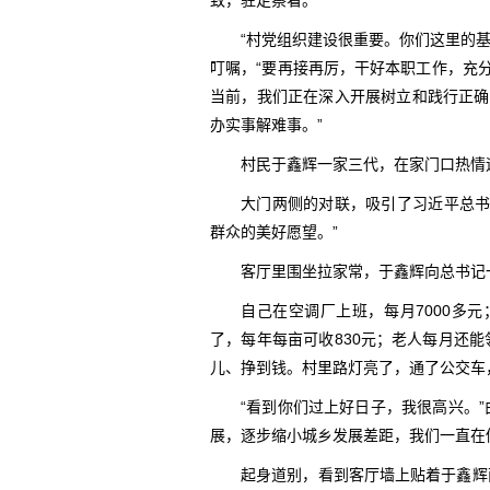
致，驻足察看。
“村党组织建设很重要。你们这里的
叮嘱，“要再接再厉，干好本职工作，充
当前，我们正在深入开展树立和践行正确
办实事解难事。”
村民于鑫辉一家三代，在家门口热情
大门两侧的对联，吸引了习近平总书
群众的美好愿望。”
客厅里围坐拉家常，于鑫辉向总书记
自己在空调厂上班，每月7000多元
了，每年每亩可收830元；老人每月还
儿、挣到钱。村里路灯亮了，通了公交车
“看到你们过上好日子，我很高兴。
展，逐步缩小城乡发展差距，我们一直在
起身道别，看到客厅墙上贴着于鑫辉