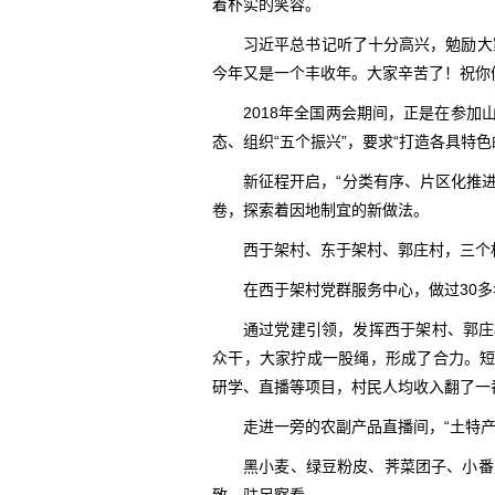
着朴实的笑容。
习近平总书记听了十分高兴，勉励大
今年又是一个丰收年。大家辛苦了！祝你
2018年全国两会期间，正是在参
态、组织“五个振兴”，要求“打造各具特
新征程开启，“分类有序、片区化推进
卷，探索着因地制宜的新做法。
西于架村、东于架村、郭庄村，三个
在西于架村党群服务中心，做过30
通过党建引领，发挥西于架村、郭庄
众干，大家拧成一股绳，形成了合力。短
研学、直播等项目，村民人均收入翻了一
走进一旁的农副产品直播间，“土特产
黑小麦、绿豆粉皮、荠菜团子、小番茄