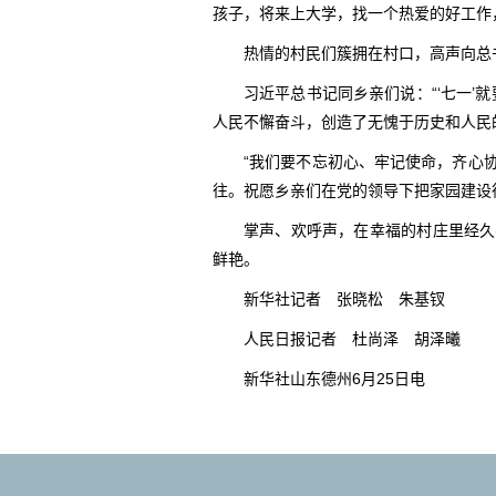
孩子，将来上大学，找一个热爱的好工作
热情的村民们簇拥在村口，高声向总
习近平总书记同乡亲们说：“‘七一’
人民不懈奋斗，创造了无愧于历史和人民
“我们要不忘初心、牢记使命，齐心
往。祝愿乡亲们在党的领导下把家园建设
掌声、欢呼声，在幸福的村庄里经久
鲜艳。
新华社记者 张晓松 朱基钗
人民日报记者 杜尚泽 胡泽曦
新华社山东德州6月25日电