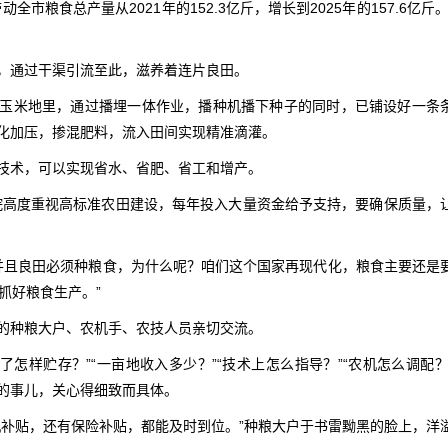
市粮食总产量从2021年的152.3亿斤，增长到2025年的157.6亿斤。
，通过干渠引流至此，滋养着连片良田。
玉米地里，通过播埋一体作业，播种机播下种子的同时，已铺设好一条
化加压，掺混肥料，流入田间实现精准滴灌。
技术，可以实现省水、省肥、省工和增产。
院高度重视高标准农田建设，每年投入大量资金给予支持，要确保质量，
，并且良田必须种粮食，为什么呢？咱们这个国家再现代化，粮食主要还是
抓好粮食生产。”
的种粮大户、农机手、农技人员亲切交流。
收了怎样贮存？”“一亩地收入多少？”“技术上怎么指导？”“农机怎么调配？
的事儿，关心得细致而具体。
机补贴，还有保险补贴，都能及时到位。”种粮大户于书雷黝黑的脸上，洋