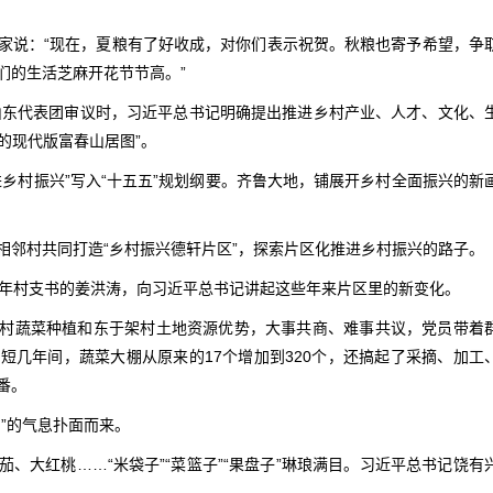
家说：“现在，夏粮有了好收成，对你们表示祝贺。秋粮也寄予希望，争
们的生活芝麻开花节节高。”
加山东代表团审议时，习近平总书记明确提出推进乡村产业、人才、文化、
色的现代版富春山居图”。
乡村振兴”写入“十五五”规划纲要。齐鲁大地，铺展开乡村全面振兴的新
相邻村共同打造“乡村振兴德轩片区”，探索片区化推进乡村振兴的路子。
多年村支书的姜洪涛，向习近平总书记讲起这些年来片区里的新变化。
村蔬菜种植和东于架村土地资源优势，大事共商、难事共议，党员带着
短几年间，蔬菜大棚从原来的17个增加到320个，还搞起了采摘、加工
番。
”的气息扑面而来。
、大红桃……“米袋子”“菜篮子”“果盘子”琳琅满目。习近平总书记饶有