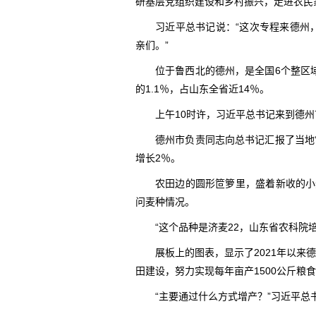
研基层党组织建设和乡村振兴，走进农民
习近平总书记说：“这次专程来德州
亲们。”
位于鲁西北的德州，是全国6个整区
的1.1％，占山东全省近14％。
上午10时许，习近平总书记来到德
德州市负责同志向总书记汇报了当地“三
增长2％。
农田边的圆形笸箩里，盛着新收的小
问麦种情况。
“这个品种是济麦22，山东省农科院
展板上的图表，显示了2021年以来
田建设，努力实现每年亩产1500公斤粮
“主要通过什么方式增产？”习近平总