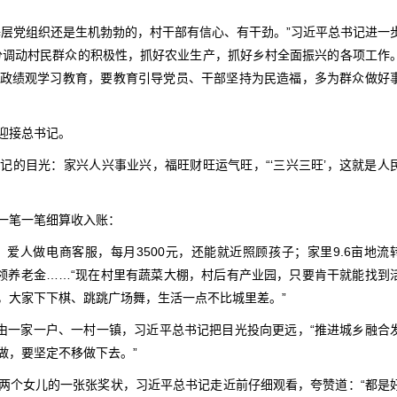
基层党组织还是生机勃勃的，村干部有信心、有干劲。”习近平总书记进一
分调动村民群众的积极性，抓好农业生产，抓好乡村全面振兴的各项工作
政绩观学习教育，要教育引导党员、干部坚持为民造福，多为群众做好
迎接总书记。
记的目光：家兴人兴事业兴，福旺财旺运气旺，“‘三兴三旺’，这就是人
一笔一笔细算收入账：
；爱人做电商客服，每月3500元，还能就近照顾孩子；家里9.6亩地流
能领养老金……“现在村里有蔬菜大棚，村后有产业园，只要肯干就能找到
，大家下下棋、跳跳广场舞，生活一点不比城里差。”
”由一家一户、一村一镇，习近平总书记把目光投向更远，“推进城乡融合
做，要坚定不移做下去。”
两个女儿的一张张奖状，习近平总书记走近前仔细观看，夸赞道：“都是