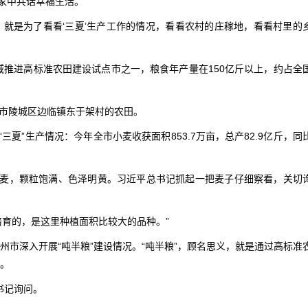
家中共话幸福生活。
，就是为了看看‘三夏’生产工作的情况，看看农村的庄稼地，看看村里的
域推进高标准农田建设试点市之一，粮食年产量在150亿斤以上，约占全
州市陵城区边临镇东于架村的农田。
夏”生产情况：今年全市小麦收获面积853.7万亩，总产82.9亿斤，同
麦，颗粒饱满、色泽明黄。习近平总书记抓起一把麦子仔细察看，关切
培育的，是这里种植面积比较大的品种。”
德州市深入开展“吨半粮”建设情况。“吨半粮”，顾名思义，就是通过高标准
食。
书记询问。