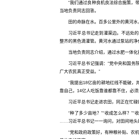
“我们通过良种良机良法综合施策，带动全
当地负责同志回答。
田的命脉在水。百多公里外的黄河水
习近平总书记走到灌渠边。不远处的
整齐的黑色滴灌管。黄河水通过泵站的净
当地负责同志介绍，通过水肥一体化
习近平总书记强调：“党中央和国务
广大农民真正受益。”
“我提出18亿亩的耕地红线不能破
靠自己，14亿人吃饭靠谁都靠不住，必须
习近平总书记走进农田，同正在忙碌
“种了多少亩地？”“收成怎么样？”“
……习近平总书记一一询问，对田间地头
“党和政府政策好，有种粮补贴、农