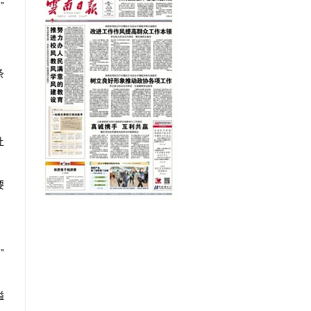
”
条
让
要
”
溢