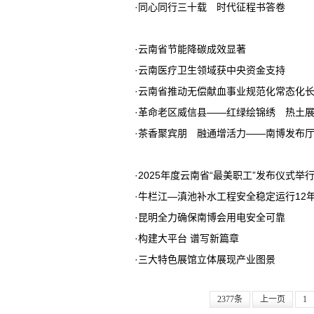
·
同心同行三十载 时代征程书答卷
·
云南省节能降碳成效显著
·
云南医疗卫生领域获中央资金支持
·
云南省推动无偿献血事业规范化常态化
·
革命老区威信县——红绿绘锦绣 热土
·
茶香聚宾朋 融通增活力——南博发布
·
2025年度云南省“最美职工”发布仪式举
·
牛栏江—滇池补水工程安全稳定运行12年
·
昆明全力确保南博会用电安全可靠
·
构建大平台 谱写新篇章
·
三大特色展馆立体展现产业图景
2377条
上一页
1