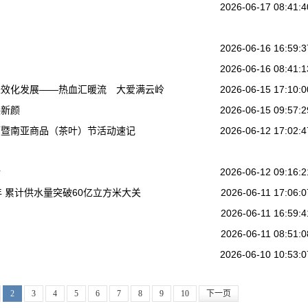
2026-06-17 08:41:4
2026-06-16 16:59:3
2026-06-16 08:41:1
长效化发展——热血汇暖流 大爱满云岭
2026-06-15 17:10:0
展新颜
2026-06-15 09:57:2
厅暨南亚商品（茶叶）节活动速记
2026-06-12 17:02:4
行
2026-06-12 09:16:2
 累计供水量突破60亿立方米大关
2026-06-11 17:06:0
2026-06-11 16:59:4
2026-06-11 08:51:0
2026-06-10 10:53:0
2
3
4
5
6
7
8
9
10
下一页