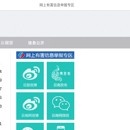
网上有害信息举报专区
4
9
7
6
3
1