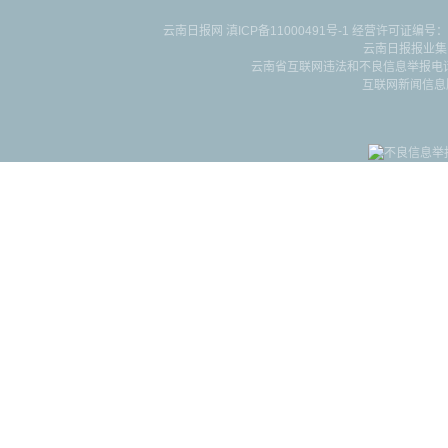
云南日报网
滇ICP备11000491号-1
经营许可证编号：滇B-2-4-
云南日报报业集
云南省互联网违法和不良信息举报电话：087
互联网新闻信息服