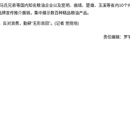
马氏兄弟等国内知名粮油企业以及昆明、曲靖、楚雄、玉溪等省内10个
及品牌宣传推介展销，集中展示数百种精品粮油产品。
反对浪费，勤耕“无形良田”。(记者 党晓培)
责任编辑：罗