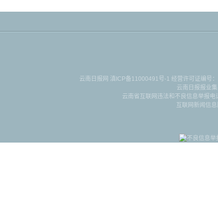
云南日报网
滇ICP备11000491号-1
经营许可证编号：滇B-2-4-
云南日报报业集
云南省互联网违法和不良信息举报电话：087
互联网新闻信息服