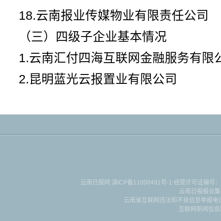
18.云南报业传媒物业有限责任公司
（三）四级子企业基本情况
1.云南汇付四海互联网金融服务有限
2.昆明蓝光云报置业有限公司
云南日报网
滇ICP备11000491号-1
经营许可证编号：滇B-2-4-
云南日报报业集
云南省互联网违法和不良信息举报电话：087
互联网新闻信息服