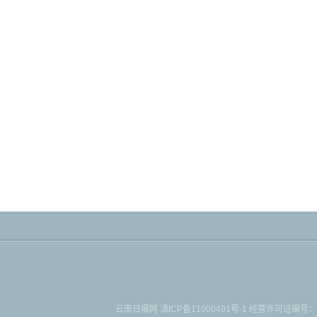
云南日报网
滇ICP备11000491号-1
经营许可证编号：滇B-2-4-