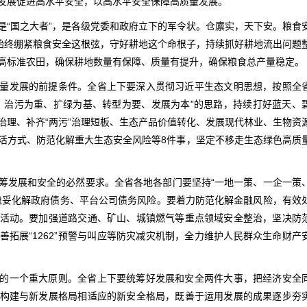
发展促进高水平安全，以高水平安全保障高质量发展。
是“国之大者”，是各级党委和政府立下的军令状。仓廪实，天下安。粮食
要始终绷紧粮食安全这根弦，守好耕地这个命根子，持续抓好耕地流出问题
高标准农田，确保耕地数量有保障、质量有提升，确保粮食总产量稳定。
量发展的前提条件。全省上下要深入贯彻习近平生态文明思想，按照全
、治污为重、扩绿为基、转型为要、发展为本”的思路，持续打好蓝天、
治理、补齐“两污”治理短板、生态产品价值转化、发展现代林业、生物资
活方式、防范化解重大生态安全风险等8件事，坚定不移走生态绿色高质
筹发展和安全的必然要求。全省各地各部门要坚持“一地一策、一企一策
稳妥化解政府债务、平台公司债务风险。要着力防范化解金融风险，有效
活动。要加强道路交通、矿山、城镇燃气等重点领域安全整治，坚决防
拓展“1262”预警与叫应等防灾减灾机制，全力维护人民群众生命财产
的一个重大原则。全省上下要统筹好发展和安全两件大事，把经济安全
构建与新发展格局相适应的新安全格局，既善于运用发展的成果逐步夯