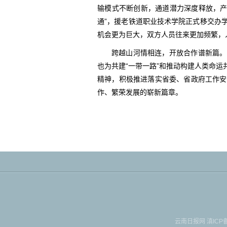
输模式不断创新，通道潜力深度释放，产能
通”，援老铁道职业技术学院正式移交办
机会更为巨大，双方人员往来更加频繁，
跨越山河情相连，开放合作谱新篇。
也为共建“一带一路”和推动构建人类命
精神，积极推进落实省委、省政府工作安
作、繁荣发展的崭新篇章。
云南日报网
滇ICP备