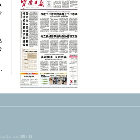
联
业
，
话
合
宇
ed since 1999.11