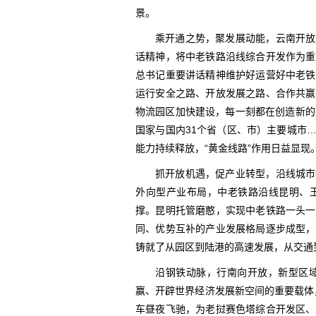
景。
乘开通之势，聚发展动能，云南开放
话精神，将中老铁路沿线综合开发作为重
总书记重要讲话精神维护好运营好中老铁
运行安全之路、开放发展之路、合作共赢
物流园区加快建设，每一刻都在创造新的
国家与国内31个省（区、市）主要城市
能力持续释放，“黄金线路”作用日益显现
抓开放机遇，促产业转型，沿线城市
外向型产业布局，中老铁路沿线昆明、
撑。昆明托管磨憨，实现中老铁路一头一
同、优势互补的产业发展格局逐步成型，
铸就了从园区到陆港的高速发展，从交通
沿钢铁动脉，行南向开放，新型区
赢、开辟世界经济发展新空间的重要载体，
车昼夜飞驰，为老挝赛色塔综合开发区、