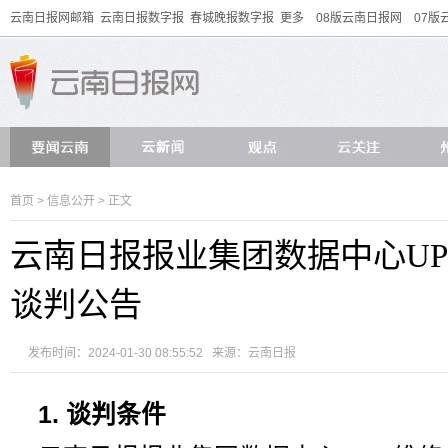
云南日报网邮箱
云南日报数字报
春城晚报数字报
更多
08版云南日报网
07版
首页
>
信息公开
> 正文
云南日报报业集团数据中心UP
谈判公告
发布时间：2024-01-30 08:55:52 来源：
云南日报
1. 谈判条件