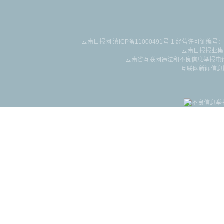
云南日报网
滇ICP备11000491号-1
经营许可证编号：滇B-2-4-
云南日报报业集
云南省互联网违法和不良信息举报电话：087
互联网新闻信息服