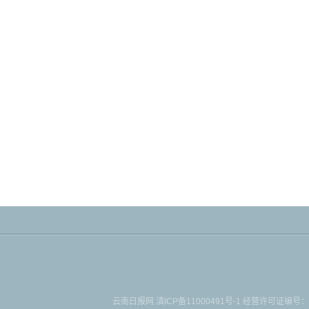
云南日报网
滇ICP备11000491号-1
经营许可证编号：滇B-2-4-