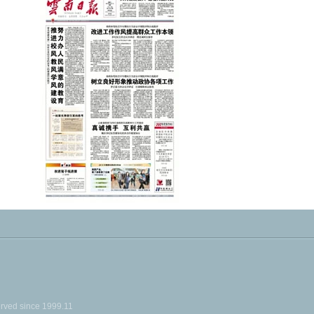
ed since 1999.11