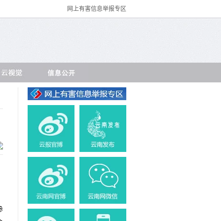
网上有害信息举报专区
参