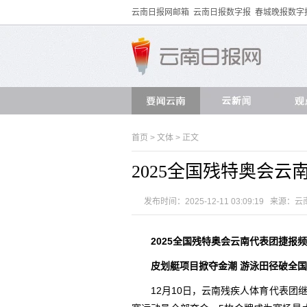
云南日报网邮箱
云南日报数字报
春城晚报数字
首页
>
文体
> 正文
2025全国残特奥会云
发布时间：2025-12-11 03:09:19 来源：
云
2025全国残特奥会云南代表团捷报
皮划艇项目掀夺金潮 游泳田径破全
12月10日，云南残疾人体育代表团