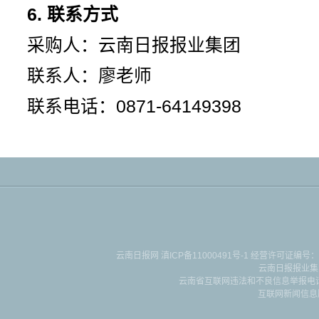
6. 联系方式
采购人：云南日报报业集团
联系人：廖老师
联系电话：0871-64149398
云南日报网
滇ICP备11000491号-1
经营许可证编号：滇B-2-4-
云南日报报业集
云南省互联网违法和不良信息举报电话：087
互联网新闻信息服