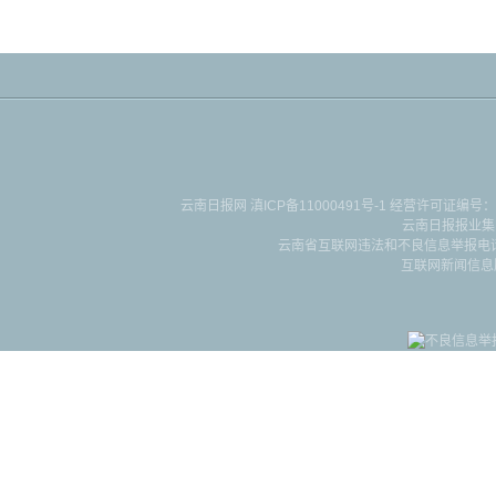
云南日报网
滇ICP备11000491号-1
经营许可证编号：滇B-2-4-
云南日报报业集
云南省互联网违法和不良信息举报电话：087
互联网新闻信息服