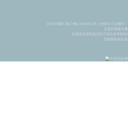
云南日报网
滇ICP备11000491号-1
经营许可证编号：滇B-2-4-
云南日报报业集
云南省互联网违法和不良信息举报电话：087
互联网新闻信息服