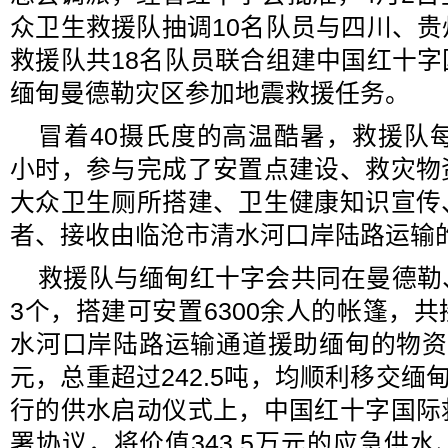
众卫生救援队抽调10名队员与四川、
救援队共18名队员联合组建中国红十
缅甸曼德勒灾区参加地震救援任务。
冒着40摄氏度的高温酷暑，救援队每
小时，参与完成了安置点建设、救灾物
大众卫生厕所搭建、卫生健康知识宣传
者、接收由临沧市清水河口岸陆路运输
救援队与缅甸红十字会共同在曼德勒
3个，搭建可安置6300余人的帐篷，
水河口岸陆路运输通道援助缅甸的物资4个
元，总重超过242.5吨，均顺利移交缅
行的供水启动仪式上，中国红十字国际
署协议，将价值343.5万元的应急供