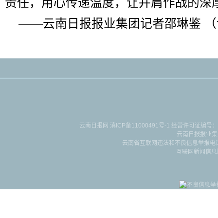
责任，用心传递温度，让并肩作战的深
——云南日报报业集团记者邵琳鉴 （
云南日报网
滇ICP备11000491号-1
经营许可证编号：滇B-2-4-
云南日报报业集
云南省互联网违法和不良信息举报电话：087
互联网新闻信息服