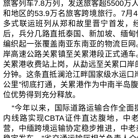
旅客列车7.8万列，发送旅客超5500万
和地区的53.9万名旅客跨境旅行。7月
多式联运班列从郑和故里晋宁首发，
后，兵分几路直抵泰国、新加坡、缅甸
编织起一张覆盖南亚东南亚的物流巨网
岸高速公路关累镇至关累港段正式通车
关累港收费站上岗，从勐远至关累口岸的
分钟。这条直抵澜沧江畔国家级水运口
公里”彻底打通，关累港作为中南半岛腹
位优势得到充分释放。
“今年以来，国际道路运输合作全面
内线路实现CBTA证件直达腹地，中
营，中缅跨境运输协定稳步推进，中老