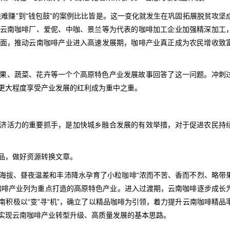
难赚”到“钱包鼓”的案例比比皆是。这一变化就发生在巩固拓展脱贫攻坚
云南咖啡厂、爱伲、中咖、景兰等为代表的咖啡加工企业加强精深加工
面，推动云南咖啡产业进入高速发展期，咖啡产业真正成为农民增收致
果、蔬菜、花卉等一个个高原特色产业发展故事回答了这一问题。冲刺
更大程度享受产业发展的红利成为重中之重。
济活力的重要抓手，是加快城乡融合发展的有效举措，对于促进农民持
品，做好资源转换文章。
海拔、昼夜温差和丰沛降水孕育了小粒咖啡“浓而不苦、香而不烈、略带
咖啡产业列为重点打造的高原特色产业。进入过渡期，云南咖啡逐步成长
积极以“变”寻“机”，确立了以精品咖啡为引领，着力提升云南咖啡精品
实现云南咖啡产业转型升级、高质量发展的基本思路。