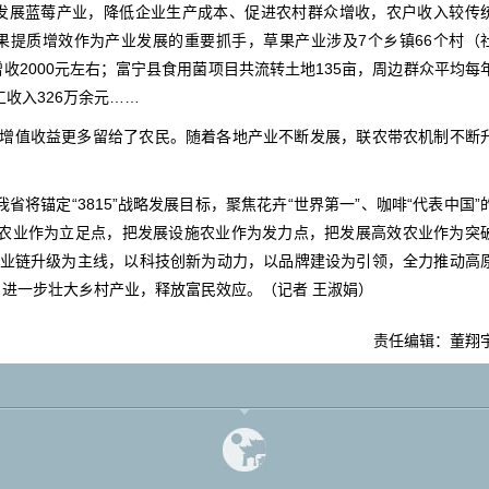
模式发展蓝莓产业，降低企业生产成本、促进农村群众增收，农户收入较传
草果提质增效作为产业发展的重要抓手，草果产业涉及7个乡镇66个村（
增收2000元左右；富宁县食用菌项目共流转土地135亩，周边群众平均每
收入326万余元……
增值收益更多留给了农民。随着各地产业不断发展，联农带农机制不断
省将锚定“3815”战略发展目标，聚焦花卉“世界第一”、咖啡“代表中国”
态农业作为立足点，把发展设施农业作为发力点，把发展高效农业作为突
业链升级为主线，以科技创新为动力，以品牌建设为引领，全力推动高
越，进一步壮大乡村产业，释放富民效应。（记者 王淑娟）
责任编辑：董翔