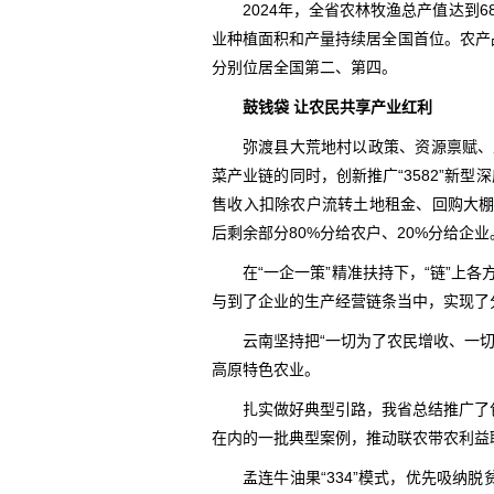
2024年，全省农林牧渔总产值达到
业种植面积和产量持续居全国首位。农产品
分别位居全国第二、第四。
鼓钱袋 让农民共享产业红利
弥渡县大荒地村以政策、资源禀赋、
菜产业链的同时，创新推广“3582”新
售收入扣除农户流转土地租金、回购大棚
后剩余部分80%分给农户、20%分给企
在“一企一策”精准扶持下，“链”上
与到了企业的生产经营链条当中，实现了
云南坚持把“一切为了农民增收、一
高原特色农业。
扎实做好典型引路，我省总结推广了
在内的一批典型案例，推动联农带农利益
孟连牛油果“334”模式，优先吸纳脱