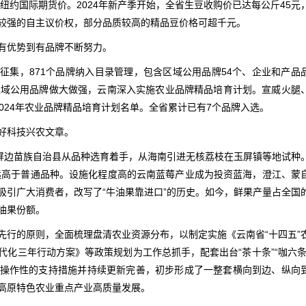
于纽约国际期货价。2024年新产季开始，全省生豆收购价已达每公斤45元
有较强的自主议价权，部分品质较高的精品豆价格可超千元。
有优势到有品牌不断努力。
目录征集，871个品牌纳入目录管理，包含区域公用品牌54个、企业和产品
促进区域公用品牌做大做强，云南深入实施农业品牌精品培育计划。宣威火腿
024年农业品牌精品培育计划名单。全省累计已有7个品牌入选。
好科技兴农文章。
。屏边苗族自治县从品种选育着手，从海南引进无核荔枝在玉屏镇等地试种
价远高于普通品种。设施化程度高的云南蓝莓产业成为投资蓝海，澄江、蒙
吸引广大消费者，改写了“牛油果靠进口”的历史。如今，鲜果产量占全国
牛油果份额。
先行的原则，全面梳理盘清农业资源分布，以制定实施《云南省“十四五”
化三年行动方案》等政策规划为工作总抓手，配套出台“茶十条”“咖六条
操作性的支持措施并持续更新完善，初步形成了一整套横向到边、纵向
高原特色农业重点产业高质量发展。