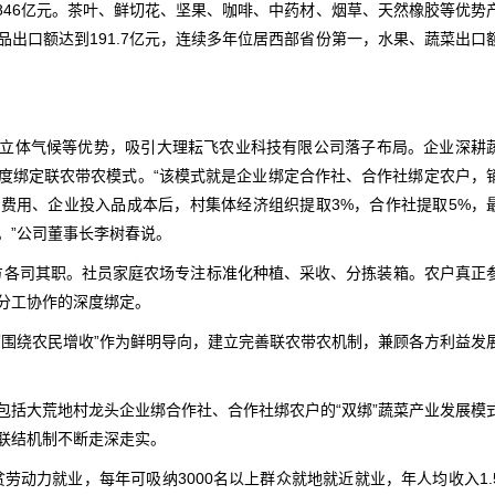
6846亿元。茶叶、鲜切花、坚果、咖啡、中药材、烟草、天然橡胶等优势
出口额达到191.7亿元，连续多年位居西部省份第一，水果、蔬菜出口
立体气候等优势，吸引大理耘飞农业科技有限公司落子布局。企业深耕
型深度绑定联农带农模式。“该模式就是企业绑定合作社、合作社绑定农户，
费用、企业投入品成本后，村集体经济组织提取3%，合作社提取5%，
业。”公司董事长李树春说。
各方各司其职。社员家庭农场专注标准化种植、采收、分拣装箱。农户真正
分工协作的深度绑定。
切围绕农民增收”作为鲜明导向，建立完善联农带农机制，兼顾各方利益发
包括大荒地村龙头企业绑合作社、合作社绑农户的“双绑”蔬菜产业发展模
联结机制不断走深走实。
贫劳动力就业，每年可吸纳3000名以上群众就地就近就业，年人均收入1.