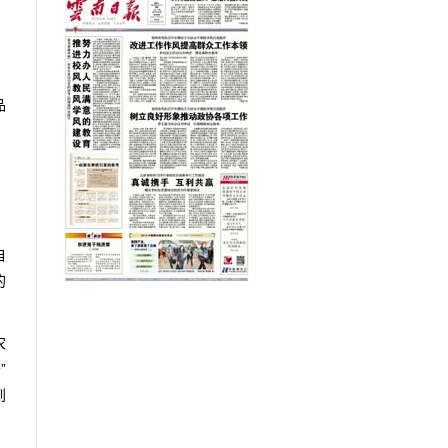
，
品
、
。
自
的
农
”
到