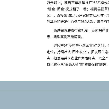
万元以上；蒙自市草坝镇推广“622”
“租金+薪金”模式翻了一番；福贡县把
区），直接带动1.4万户农民群众人均年
到基地和研发中心务工960人次，每年务工
通过完善联农带农机制，云南把产业
级，典型案例不断涌现。
继续答好“乡村产业怎么富民”之问，我
定位，持续壮大“四个农业”，把发展生
点，把发展共享农业作为落脚点，以全产
特色农业从“资源大省”向“质量强省”跨