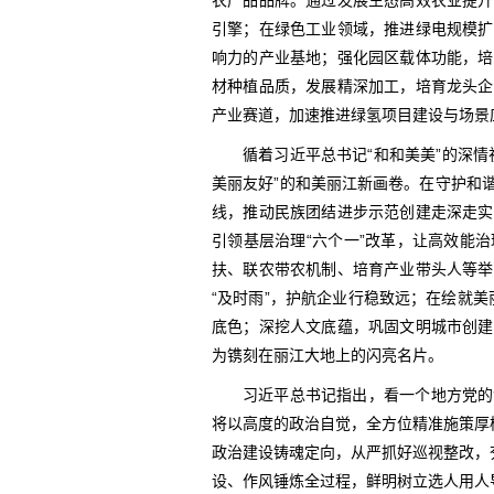
农产品品牌。通过发展生态高效农业提升
引擎；在绿色工业领域，推进绿电规模扩
响力的产业基地；强化园区载体功能，培
材种植品质，发展精深加工，培育龙头企
产业赛道，加速推进绿氢项目建设与场景
循着习近平总书记“和和美美”的深
美丽友好”的和美丽江新画卷。在守护和
线，推动民族团结进步示范创建走深走实
引领基层治理“六个一”改革，让高效能
扶、联农带农机制、培育产业带头人等举
“及时雨”，护航企业行稳致远；在绘就美
底色；深挖人文底蕴，巩固文明城市创建
为镌刻在丽江大地上的闪亮名片。
习近平总书记指出，看一个地方党的
将以高度的政治自觉，全方位精准施策厚
政治建设铸魂定向，从严抓好巡视整改，
设、作风锤炼全过程，鲜明树立选人用人