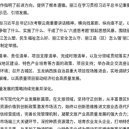
作指明了前进方向，提供了根本遵循。丽江在学习贯彻习近平总书记重
示范、引领发展。
标习近平总书记3次考察云南重要讲话精神，横向找差距、纵向查不足，
争取了什么、实施了什么、干成了什么“六道思考题”掀起思想风暴，围绕
江怎么塑、民生福祉怎么好、丽江安全怎么守、丽江县（区）怎么强“丽
、制定举措。
清单、责任清单、项目支撑清单、完成时限清单，以及分领域贯彻落实
族地区建设、特色产业培育等方面的政策、项目支持；举办政企交流座
环境；召开古城区、玉龙纳西族自治县重大项目现场推进会，实地调研
解难，以高质量项目驱动经济社会高质量发展。
量发展的策略持续完善并深化。
书写现代化产业发展新篇章。在文旅领域，坚持守正创新，从丰富景区
资源价值到创新政策激发市场活力，始终以创新思维推进文旅业态迭代
信经营底线，完善长效管理机制，凝聚文旅产业高质量发展的强大合力
市场端三大关键环节，深挖种质资源潜力，培育农业龙头企业，打响特