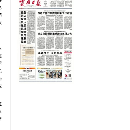
要
影
药
兴
、
主
建
帮
策
态
成
江
以
建