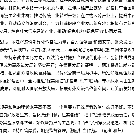
产品品质，补齐加工物流短板，让特色农业成为带动农民增收致富的重
容，打造风光水储一体化示范基地；延伸绿硅产业链条，建设具有全国
育链主企业集群；推动传统工业转型升级；在生物医药产业上，提升中
业，推动药文旅深度融合，全力打造健康产业发展新高地；积极布局新
应用，培育壮大低空经济产业，推动“绿色电力+绿色算力”协同发展。
情祝愿，丽江将这份期许化作奋进力量，全方位擘画“和谐安宁、繁荣发展
谐安宁的实践中，深耕民族团结沃土，牢牢锚定铸牢中华民族共同体意识
，坚持宗教中国化方向，以法治思维提升治理现代化水平，创新推进党
治理成为高质量发展的坚实基石；在繁荣发展的征程上，丽江将通过就业
措，拓宽群众增收致富路径，以优化营商环境为抓手，精准滴灌惠企政
丽友好蓝图中，全力推进“绿美丽江”建设与“四库”联动，守护绿水青山生
成果，深度融入国家开放大局，拓展对外交流合作新空间，让美丽友好
领导和党的建设水平高不高，一个重要方面就是看政治生态好不好。丽
植良好政治生态：强化党建引领，压实各级“一把手”管党治党政治责任，
夯实基层战斗堡垒，始终坚持严的主基调，把“严”字贯穿反腐惩恶、机制
导向，坚持严管厚爱，加强监督管理，激励担当作为。（记者 和茜）