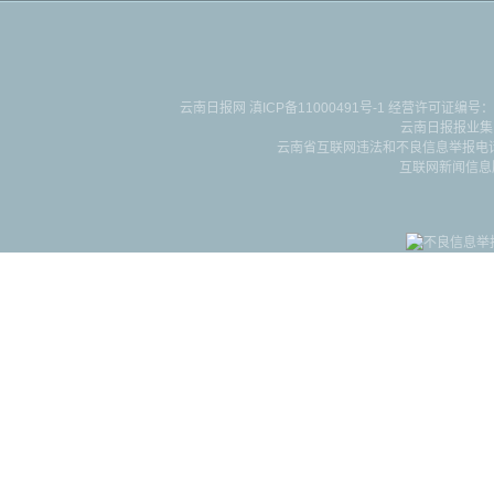
云南日报网
滇ICP备11000491号-1
经营许可证编号：滇B-2-4-
云南日报报业集
云南省互联网违法和不良信息举报电话：087
互联网新闻信息服