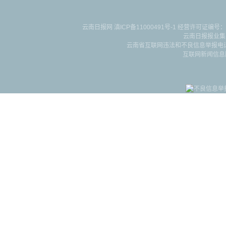
云南日报网
滇ICP备11000491号-1
经营许可证编号：滇B-2-4-
云南日报报业集
云南省互联网违法和不良信息举报电话：087
互联网新闻信息服