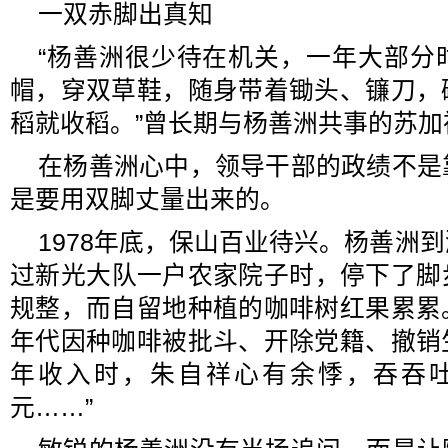
一双赤脚出真知
“杨善洲很少待在机关，一年大部分
帽，穿双草鞋，随身带着锄头、镰刀，
稻就收稻。”曾长期与杨善洲共事的苏加
在杨善洲心中，领导干部的政绩不是
是要用双脚丈量出来的。
1978年底，保山百业待兴。杨善洲
过新光大队一户农家院子时，停下了脚
规整，而自留地种植的咖啡树红果累累
年代因种咖啡被批斗、开除党籍、撤销
年收入时，朱自祥心有余悸，吞吞吐吐
元……”