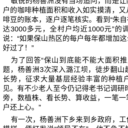
敏锐的杨善洲没有当场追问，而是让
户的咖啡种植面积和收入如实摸清，又
啡豆的账本，逐户逐笔核实。看到“朱
达3000多元，全村户均近1000元”
说：“如果保山热区的每户每年都增加
好过了！”
为了回答“保山到底能不能大面积推
题，杨善洲3次深入潞江坝，徒步翻山
长势，征求大量基层经验丰富的种植
见。有不少老人至今仍记得老书记调研
旁，数植株、看长势、算收益，一笔一
户还上心。”
有一次，杨善洲下乡来到乡政府，工