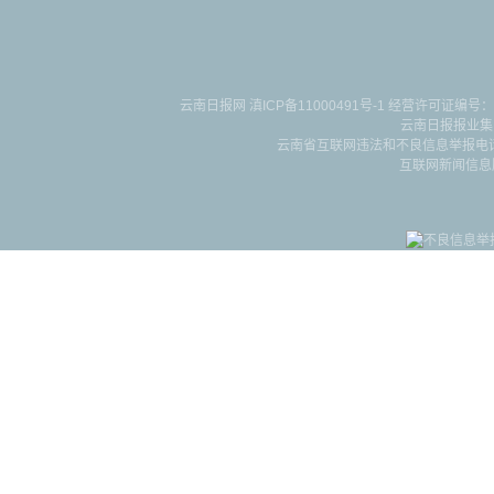
云南日报网
滇ICP备11000491号-1
经营许可证编号：滇B-2-4-
云南日报报业集
云南省互联网违法和不良信息举报电话：087
互联网新闻信息服