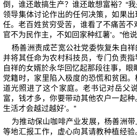
倒，谁还敢搞生产？谁还敢想富裕？“
领导集体讨论作出的任何决策，如果出
任。老百姓贫穷受苦，谁看了不痛苦不
官不为民作主，不如回家种红薯’。”他
杨善洲责成芒宽公社党委恢复朱自祥
并将其任命为农村科技员，专门负责指
自祥的女婿於永华回忆起那段往事，眼
党籍时，家里陷入极度的恐慌和贫困。
道光照进了这个家庭。老书记对岳父说
富，钱才多，你要带动其他农户一起种
生活才会越过越好’。”
为推动保山咖啡产业发展，杨善洲带
等地汇报工作，虚心向其请教种植经验